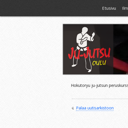
Etusivu
Il
Hokutoryu ju-jutsun peruskurssi
Palaa uutisarkistoon