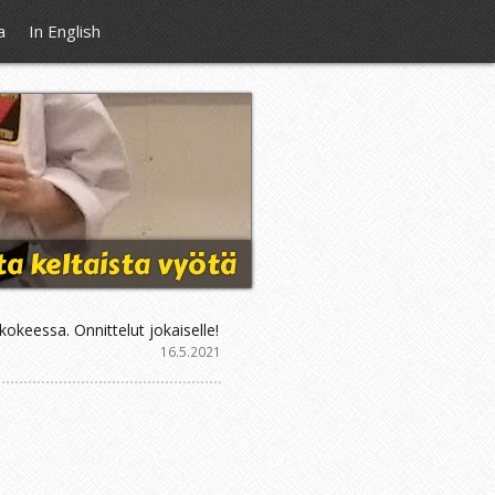
a
In English
ta keltaista vyötä
kokeessa. Onnittelut jokaiselle!
16.5.2021