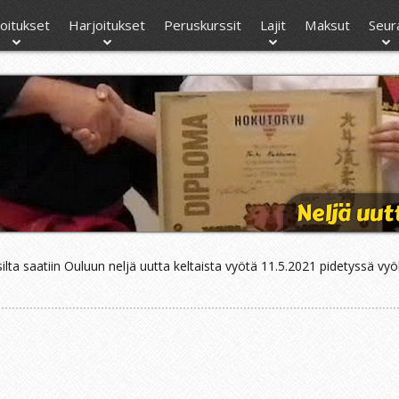
moitukset
Harjoitukset
Peruskurssit
Lajit
Maksut
Seur
Neljä uut
lta saatiin Ouluun neljä uutta keltaista vyötä 11.5.2021 pidetyssä vyö