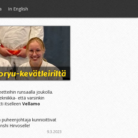
a
In English
ryu-kevätleiriltä
eetteihin runsaalla joukolla.
ekniikka- että varsinkin
i itselleen
Vellamo
a puheenjohtaja kunnioittivat
shi Hirvoselle!
9.3.2023