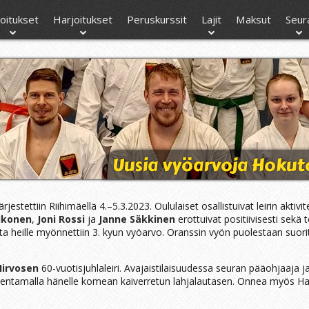
moitukset
Harjoitukset
Peruskurssit
Lajit
Maksut
Seur
Uusia vyöarvoja Hokuto
rjestettiin Riihimäellä 4.–5.3.2023. Oululaiset osallistuivat leirin aktivit
Ikonen
,
Joni Rossi
ja
Janne Säkkinen
erottuivat positiivisesti sekä t
 heille myönnettiin 3. kyun vyöarvo. Oranssin vyön puolestaan suoritt
irvosen
60-vuotisjuhlaleiri. Avajaistilaisuudessa seuran pääohjaaja j
jentamalla hänelle komean kaiverretun lahjalautasen. Onnea myös Han