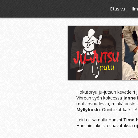
Etusivu
Il
Hokutoryu ju-jutsun kevätleiri jä
Vihreän vyön kokeessa
Janne 
matsiosuudessa, minkä ansiosta
Myllykoski
. Onnittelut kaikille!
Leiri oli samalla Hanshi
Timo H
Hanshin lukuisia saavutuksia o