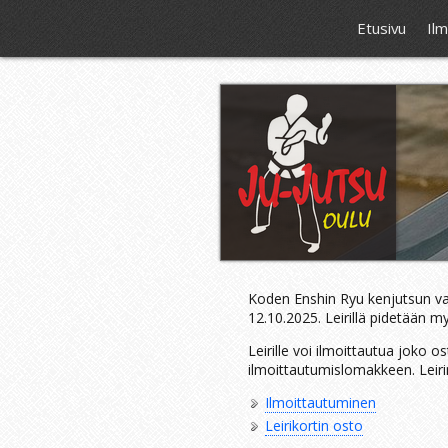
Etusivu
Il
Koden Enshin Ryu kenjutsun val
12.10.2025. Leirillä pidetään my
Leirille voi ilmoittautua joko o
ilmoittautumislomakkeen. Leiri
Ilmoittautuminen
Leirikortin osto