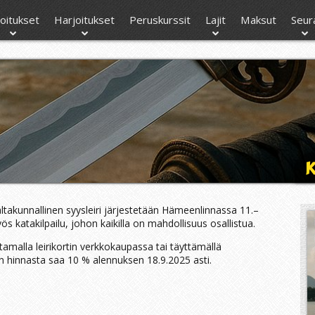
moitukset
Harjoitukset
Peruskurssit
Lajit
Maksut
Seur
K
takunnallinen syysleiri järjestetään Hämeenlinnassa 11.–
ös katakilpailu, johon kaikilla on mahdollisuus osallistua.
stamalla leirikortin verkkokaupassa tai täyttämällä
n hinnasta saa 10 % alennuksen 18.9.2025 asti.