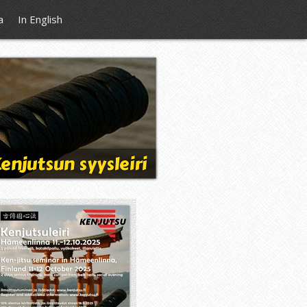
a
In English
enjutsun syysleiri